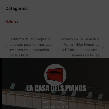
Categories
Noticias
Contrato de Recompra: la
Ensayo en La Casa dels
solución para familias que
Pianos: «Mar Plena» de
previous
next
invierten en la educación
Juli Garreta suena entre
post:
post:
de sus hijos
maderas y teclas
Camí del mig, 59
MATARÓ (BCN)