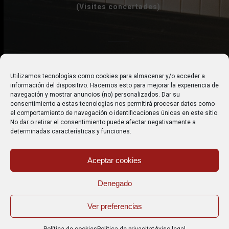
(Visites concertades)
+ 34 618 270 144
Utilizamos tecnologías como cookies para almacenar y/o acceder a
información del dispositivo. Hacemos esto para mejorar la experiencia de
gfors@lacasadelspianos.com
navegación y mostrar anuncios (no) personalizados. Dar su
consentimiento a estas tecnologías nos permitirá procesar datos como
el comportamiento de navegación o identificaciones únicas en este sitio.
No dar o retirar el consentimiento puede afectar negativamente a
determinadas características y funciones.
Aceptar cookies
© Copyright 2024 - La Casa de los Pianos -
Web creada
Denegado
por Cetrex
Ver preferencias