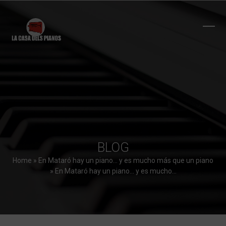
Skip
to
content
Ope
Clos
mobi
mobi
men
men
BLOG
Home
»
En Mataró hay un piano… y es mucho más que un piano
»
En Mataró hay un piano… y es mucho…