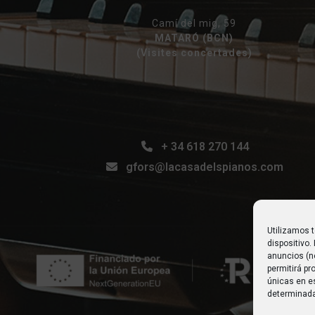
Camí del mig, 59
MATARÓ (BCN)
(Visites concertades)
+ 34 618 270 144
gfors@lacasadelspianos.com
Utilizamos 
dispositivo
anuncios (n
permitirá p
únicas en es
determinada