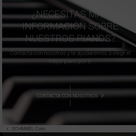
¿NECESITAS MÁS
INFORMACIÓN SOBRE
NUESTROS PIANOS?
Contacta con nosotros y te ayudaremos a elegir el
mejor piano por ti.
CONTACTA CON NOSOTROS
SCHIMMEL Colin
previous