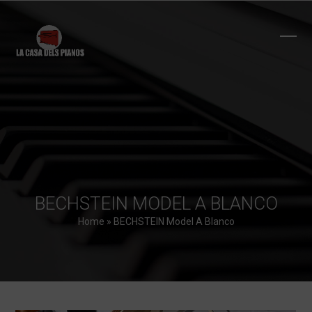
Skip
to
content
Ope
Clos
mobi
mobi
men
men
BECHSTEIN MODEL A BLANCO
Home
»
BECHSTEIN Model A Blanco