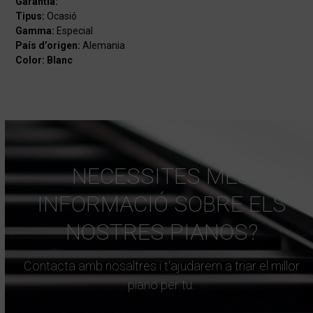
Garantia:
Tipus:
Ocasió
Gamma:
Especial
País d’origen:
Alemania
Color: Blanc
NECESSITES MÉS
INFORMACIÓ SOBRE ELS
NOSTRES PIANOS?
Contacta amb nosaltres i t'ajudarem a triar el millor
piano per tu.