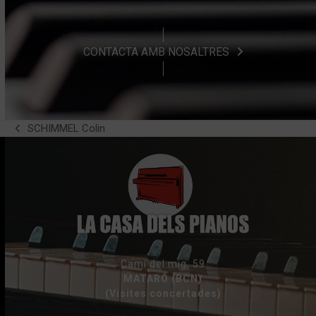
CONTACTA AMB NOSALTRES
SCHIMMEL Colin
previous
post:
Camí del mig, 59
MATARÓ (BCN)
(Visites concertades)