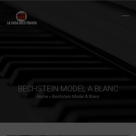
Skip
to
content
Ope
Clos
mobi
mobi
men
men
BECHSTEIN MODEL A BLANC
Home
»
Bechstein Model A Blanc