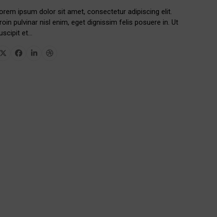
orem ipsum dolor sit amet, consectetur adipiscing elit.
roin pulvinar nisl enim, eget dignissim felis posuere in. Ut
uscipit et…
X
Facebook
Linkedin
Dribbble