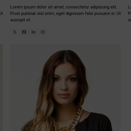
Lorem ipsum dolor sit amet, consectetur adipiscing elit.
L
Ut
Proin pulvinar nisl enim, eget dignissim felis posuere in. Ut
P
suscipit et…
s
X
Facebook
Linkedin
Dribbble