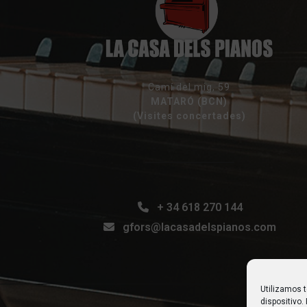
Camí del mig, 59
MATARÓ (BCN)
(Visites concertades)
+ 34 618 270 144
gfors@lacasadelspianos.com
Utilizamos 
dispositivo