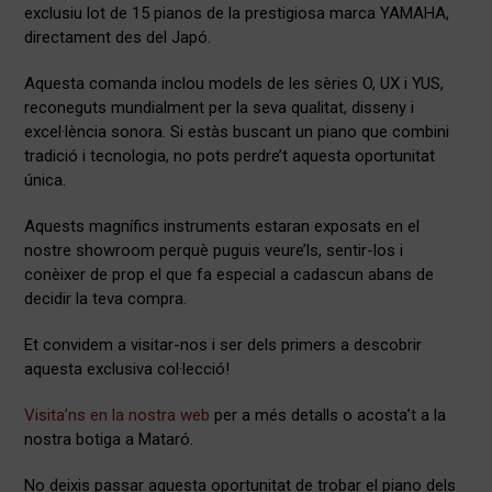
exclusiu lot de 15 pianos de la prestigiosa marca YAMAHA,
directament des del Japó.
Aquesta comanda inclou models de les sèries O, UX i YUS,
reconeguts mundialment per la seva qualitat, disseny i
excel·lència sonora. Si estàs buscant un piano que combini
tradició i tecnologia, no pots perdre’t aquesta oportunitat
única.
Aquests magnífics instruments estaran exposats en el
nostre showroom perquè puguis veure’ls, sentir-los i
conèixer de prop el que fa especial a cadascun abans de
decidir la teva compra.
Et convidem a visitar-nos i ser dels primers a descobrir
aquesta exclusiva col·lecció!
Visita’ns en la nostra web
per a més detalls o acosta’t a la
nostra botiga a Mataró.
No deixis passar aquesta oportunitat de trobar el piano dels