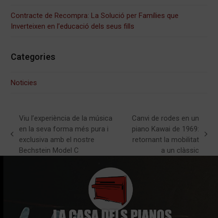
Contracte de Recompra: La Solució per Famílies que
Inverteixen en l’educació dels seus fills
Categories
Noticies
Viu l’experiència de la música
Canvi de rodes en un
en la seva forma més pura i
piano Kawai de 1969:
previous
next
exclusiva amb el nostre
retornant la mobilitat
post:
post:
Bechstein Model C
a un clàssic