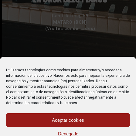
Camí del mig, 59
MATARÓ (BCN)
(Visites concertades)
+ 34 618 270 144
Utilizamos tecnologías como cookies para almacenar y/o acceder a
información del dispositivo. Hacemos esto para mejorar la experiencia de
gfors@lacasadelspianos.com
navegación y mostrar anuncios (no) personalizados. Dar su
consentimiento a estas tecnologías nos permitirá procesar datos como
el comportamiento de navegación o identificaciones únicas en este sitio.
No dar o retirar el consentimiento puede afectar negativamente a
determinadas características y funciones.
Aceptar cookies
© Copyright 2024 - La Casa dels Pianos
-
Web creada per
Denegado