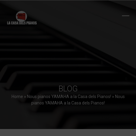
Skip
to
content
Ope
Clos
mobi
mobi
men
men
BLOG
Home
»
Nous pianos YAMAHA a la Casa dels Pianos!
»
Nous
pianos YAMAHA a la Casa dels Pianos!