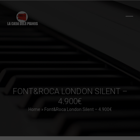
Skip
to
content
Ope
Clos
mobi
mobi
men
men
FONT&ROCA LONDON SILENT –
4.900€
Home
»
Font&Roca London Silent – 4.900€