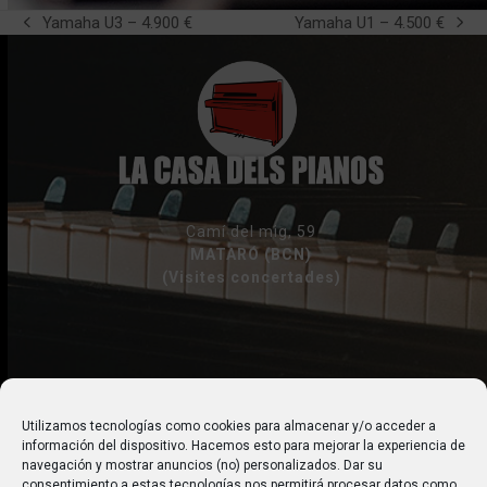
Yamaha U3 – 4.900 €
Yamaha U1 – 4.500 €
previous
next
post:
post:
Camí del mig, 59
MATARÓ (BCN)
(Visites concertades)
+ 34 618 270 144
Utilizamos tecnologías como cookies para almacenar y/o acceder a
información del dispositivo. Hacemos esto para mejorar la experiencia de
gfors@lacasadelspianos.com
navegación y mostrar anuncios (no) personalizados. Dar su
consentimiento a estas tecnologías nos permitirá procesar datos como