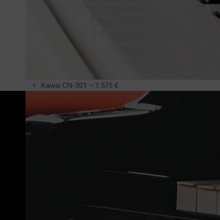
Kawai CN-301 – 1.575 €
previous
post: