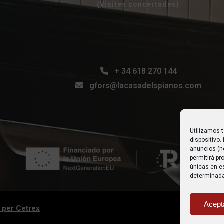
(Visites concertades)
+ 34 618 270 144
gfors@lacasadelspianos.com
Utilizamos 
dispositivo
anuncios (n
permitirá p
únicas en es
determinada
Acept
 per Cetrex