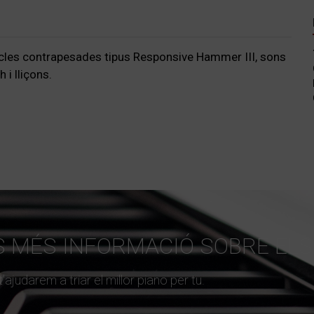
cles contrapesades tipus Responsive Hammer III, sons
 i lliçons.
S MÉS INFORMACIÓ SOBRE ELS
ajudarem a triar el millor piano per tu.