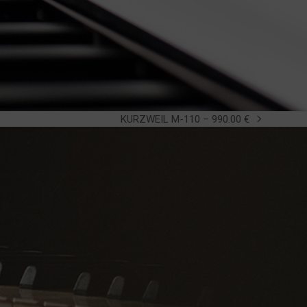
KURZWEIL M-110 – 990.00 €
next
post: